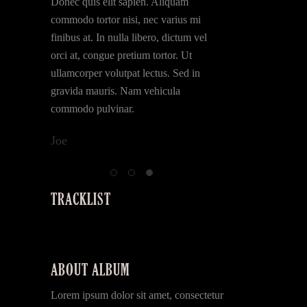
llus.
Donec quis elit sapien. Aliquam
Nam vehicula commod
Aliquam
commodo tortor nisi, nec varius mi
Morbi vel luctus dui.
 varius mi
finibus at. In nulla libero, dictum vel
faucibus dignissim ant
, dictum vel
orci at, congue pretium tortor. Ut
sollicitudin eros rutr
rtor. Ut
ullamcorper volutpat lectus. Sed in
viverra leo eget aliqua
us. Sed in
gravida mauris. Nam vehicula
Lorem ipsum dolor sit
commodo pulvinar.
consectetur.
Joe
Goldline
TRACKLIST
ABOUT ALBUM
Lorem ipsum dolor sit amet, consectetur