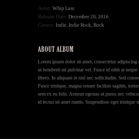
Artist:
Whip Lass
Release Date:
December 20, 2016
Genres:
Indie, Indie Rock, Rock
ABOUT ALBUM
Lorem ipsum dolor sit amet, consectetur adipiscing 
ut hendrerit mi pulvinar vel. Fusce id nibh at neque e
libero. In aliquam in nisl nec sollicitudin. Sed consec
Fusce tristique, magna ornare facilisis sagittis, torto
sem ex eu felis. Aenean egestas ut purus nec vehicu
id lectus sit amet mattis. Suspendisse eget tristiqu