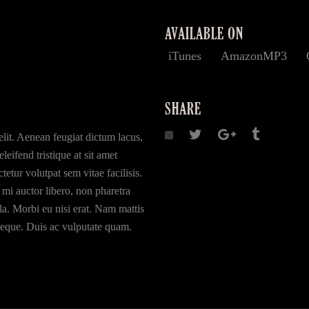
AVAILABLE ON
iTunes
AmazonMP3
SHARE
elit. Aenean feugiat dictum lacus,
leifend tristique at sit amet
tetur volutpat sem vitae facilisis.
r mi auctor libero, non pharetra
la. Morbi eu nisi erat. Nam mattis
e neque. Duis ac vulputate quam.