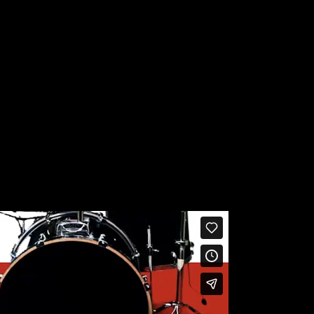
 sapien. Aliquam commodo
Nam vehicula commodo pulvinar. Morbi vel 
ro, dictum vel orci at,
faucibus dignissim ante, et sollicitudin eros 
ectus. Sed in gravida
eget aliquam ultricies. Lorem ipsum dolor sit
Rantinex