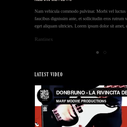
n. Aliquam commodo
Nam vehicula commodo pulvinar. Morbi vel luctus
um vel orci at,
faucibus dignissim ante, et sollicitudin eros rutrum 
Sed in gravida
eget aliquam ultricies. Lorem ipsum dolor sit amet, 
Rantinex
LATEST VIDEO