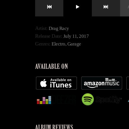
/
Artist:
Drag Racy
Release Date:
July 11, 2017
Genres:
Electro, Garage
AVAILABLE ON
ALBUM REVIEWS