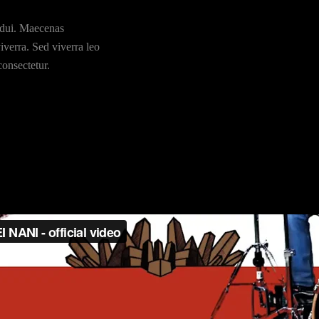
 dui. Maecenas
Vivamus sed fermentum tellus. Donec quis elit
viverra. Sed viverra leo
tortor nisi, nec varius mi finibus at. In nulla libe
consectetur.
congue pretium tortor. Ut ullamcorper volutpat l
mauris.
Labtech